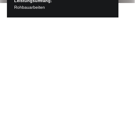
Leistungsumfang:
Rohbauarbeiten
Zurück zu Projekte
Neubau Kläranlage
Herrenberg,
Spurenstoffelimination / 4.
Reinigungsstufe