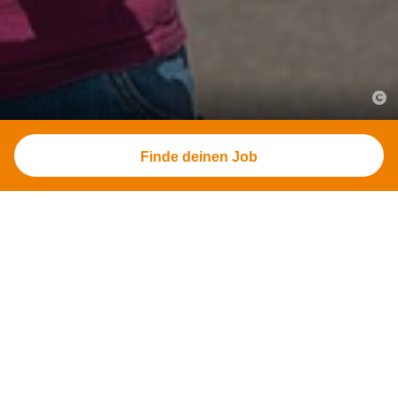
Finde deinen Job
Werde Teil unserer
Erfolgsgeschichte!
Du möchtest eine fundierte
Ausbildung
beginnen
oder suchst eine neue Herausforderung als
qualifizierte:r Mitarbeiter:in? Wir bieten dir nicht
nur einen sicheren Arbeitsplatz, sondern auch
eine familiäre Unternehmenskultur und