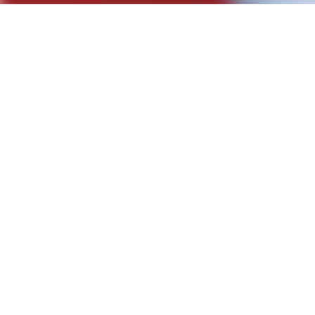
Kontakt
F.K. SYSTEMBAU GmbH
Dottinger Straße 87
D-72525 Münsingen
+49 7381 9306-0
info@fk-systembau.de